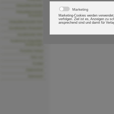
Antiquitätenhändler
Antiquitätenhändler
Düsseldorf
Antiquitätenhändler Köln
Kunsthändler Düsseldorf
Kunsthändler Köln
Kostenlose Antiquitäten
Schätzungen
Porzellan Ankauf
Über uns
Kontakt
Datenschutz
Impressum